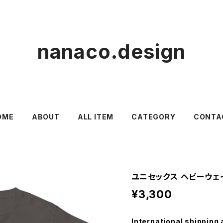
nanaco.design
OME
ABOUT
ALL ITEM
CATEGORY
CONTA
ユニセックス ヘビーウェ
¥3,300
International shipping 